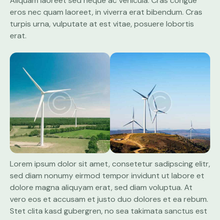
Aliquam laoreet sed neque ac vehicula. Cras congue
eros nec quam laoreet, in viverra erat bibendum. Cras
turpis urna, vulputate at est vitae, posuere lobortis
erat.
Lorem ipsum dolor sit amet, consetetur sadipscing elitr,
sed diam nonumy eirmod tempor invidunt ut labore et
dolore magna aliquyam erat, sed diam voluptua. At
vero eos et accusam et justo duo dolores et ea rebum.
Stet clita kasd gubergren, no sea takimata sanctus est