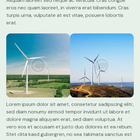
Aliquam laoreet sed neque ac vehicula. Cras congue
eros nec quam laoreet, in viverra erat bibendum. Cras
turpis urna, vulputate at est vitae, posuere lobortis
erat.
Lorem ipsum dolor sit amet, consetetur sadipscing elitr,
sed diam nonumy eirmod tempor invidunt ut labore et
dolore magna aliquyam erat, sed diam voluptua. At
vero eos et accusam et justo duo dolores et ea rebum.
Stet clita kasd gubergren, no sea takimata sanctus est