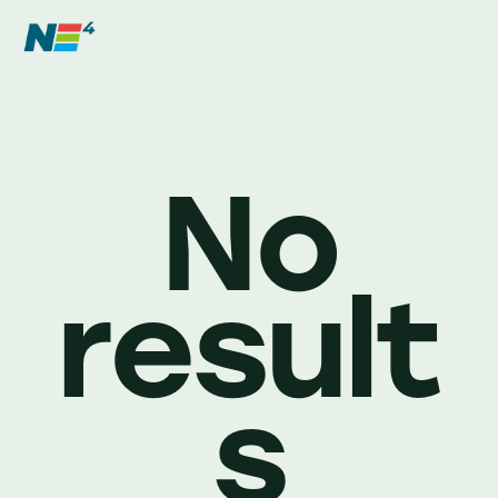
No
result
s